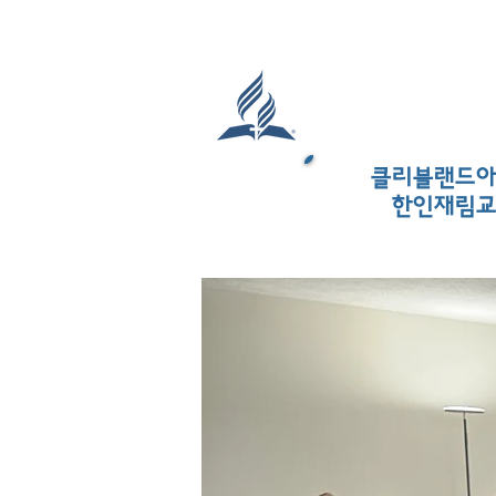
Cleveland Agap
Seveth Day Ad
​클리블랜드
한인재림