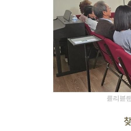
​클리블
찾