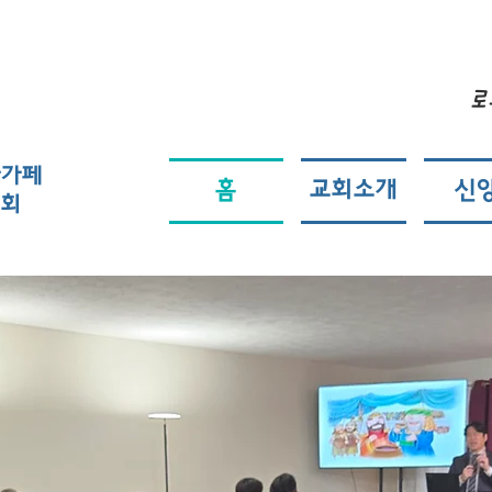
e Korean
로
ventist
아가페
홈
교회소개
신
교회